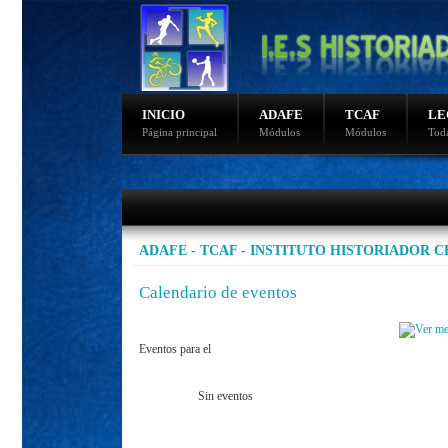
INICIO
ADAFE
TCAF
LE
Página principal
Módulos
Módulos
Toda
Ultimas noticias
Fotos sierra nevada 2015
Video de nudos
Fotos sierra nevada 2014
ADAFE - TCAF - INSTITUTO HISTORIADOR 
Programacion de bicicletas
Programación montaña
Calendario de eventos
Eventos para el
Sin eventos