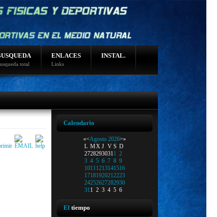
BUSQUEDA
ENLACES
INSTAL.
usqueda total
Links
Calendario
«
<
Agosto
2026
>
»
L
M
X
J
V
S
D
27
28
29
30
31
1
2
3
4
5
6
7
8
9
10
11
12
13
14
15
16
17
18
19
20
21
22
23
24
25
26
27
28
29
30
31
1
2
3
4
5
6
El
tiempo