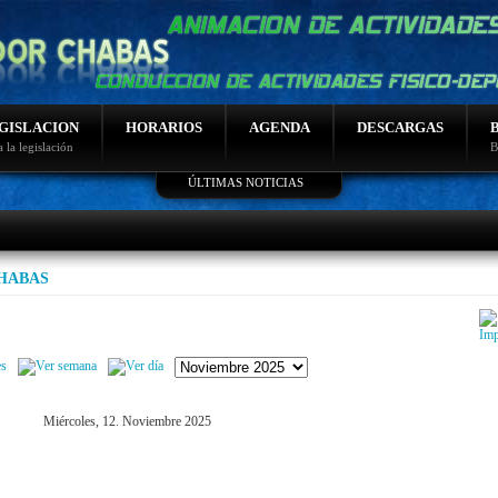
GISLACION
HORARIOS
AGENDA
DESCARGAS
 la legislación
B
ÚLTIMAS NOTICIAS
Lo más leido
Fotos sierra nevada 2014
Salidas curso montaña
Programación montaña
CHABAS
Video de nudos
Programacion de bicicletas
Miércoles, 12. Noviembre 2025