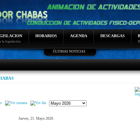
GISLACION
HORARIOS
AGENDA
DESCARGAS
 la legislación
B
ÚLTIMAS NOTICIAS
Lo más leido
Fotos sierra nevada 2014
Salidas curso montaña
Programación montaña
CHABAS
Video de nudos
Programacion de bicicletas
Jueves, 21. Mayo 2026