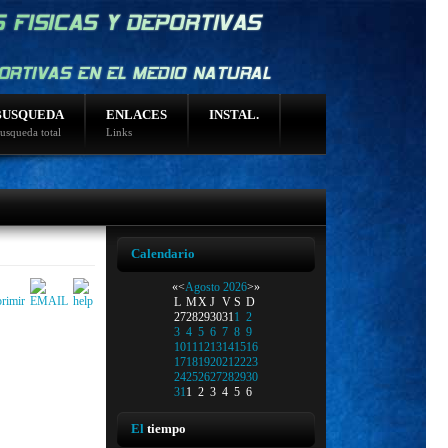
BUSQUEDA
ENLACES
INSTAL.
usqueda total
Links
Calendario
«
<
Agosto
2026
>
»
L
M
X
J
V
S
D
27
28
29
30
31
1
2
3
4
5
6
7
8
9
10
11
12
13
14
15
16
17
18
19
20
21
22
23
24
25
26
27
28
29
30
31
1
2
3
4
5
6
El
tiempo