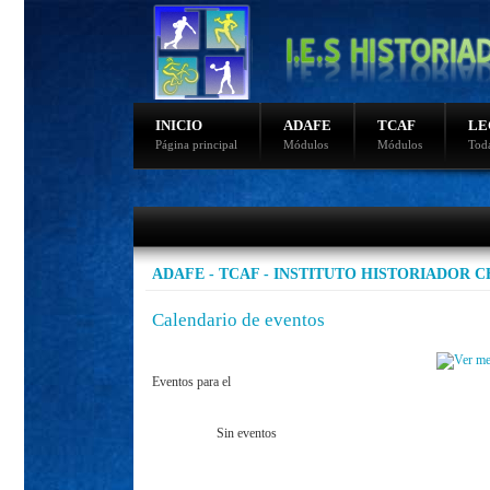
INICIO
ADAFE
TCAF
LE
Página principal
Módulos
Módulos
Toda
Ultimas noticias
Fotos sierra nevada 2015
Video de nudos
Fotos sierra nevada 2014
ADAFE - TCAF - INSTITUTO HISTORIADOR 
Programacion de bicicletas
Programación montaña
Calendario de eventos
Eventos para el
Sin eventos