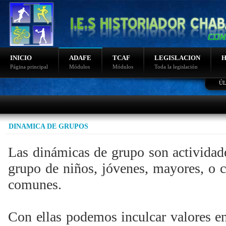
INICIO
ADAFE
TCAF
LEGISLACION
H
Página principal
Módulos
Módulos
Toda la legislación
ÚL
Ultimas noticias
Fotos sierra nevada 2015
Video de nudos
Fotos sierra nevada 2014
DINAMICA DE GRUPOS
Programacion de bicicletas
Programación montaña
Las dinámicas de grupo son actividad
grupo de niños, jóvenes, mayores, o cu
comunes.
Con ellas podemos inculcar valores en