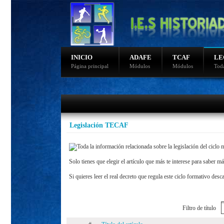
INICIO
ADAFE
TCAF
LE
Página principal
Módulos
Módulos
Toda
Ultimas noticias
Fotos sierra nevada 2015
Video de nudos
Fotos sierra nevada 2014
Legislación TECAF
Programacion de bicicletas
Programación montaña
Toda la información relacionada sobre la legislación del cicl
Solo tienes que elegir el artículo que más te interese para saber m
Si quieres leer el real decreto que regula este ciclo formativo des
Filtro de título