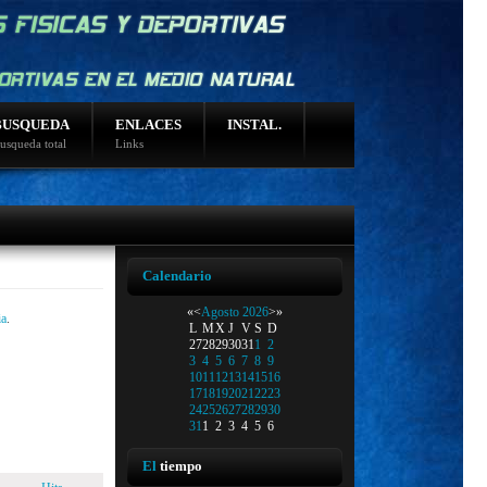
BUSQUEDA
ENLACES
INSTAL.
usqueda total
Links
Calendario
«
<
Agosto
2026
>
»
ia
.
L
M
X
J
V
S
D
27
28
29
30
31
1
2
3
4
5
6
7
8
9
10
11
12
13
14
15
16
17
18
19
20
21
22
23
24
25
26
27
28
29
30
31
1
2
3
4
5
6
El
tiempo