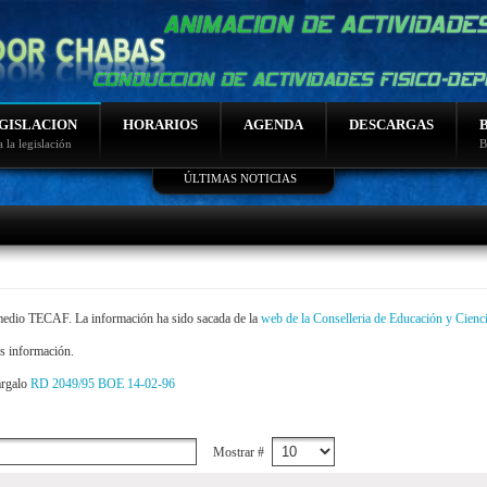
GISLACION
HORARIOS
AGENDA
DESCARGAS
 la legislación
B
ÚLTIMAS NOTICIAS
Lo más leido
Fotos sierra nevada 2014
Salidas curso montaña
Programación montaña
Video de nudos
Programacion de bicicletas
o medio TECAF. La información ha sido sacada de la
web de la Conselleria de Educación y Cienc
ás información.
cargalo
RD 2049/95 BOE 14-02-96
Mostrar #