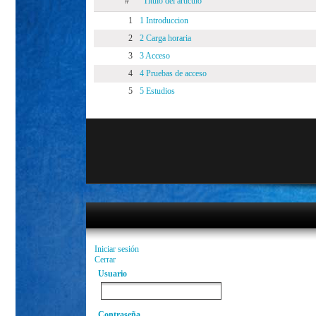
#
Título del artículo
1
1 Introduccion
2
2 Carga horaria
3
3 Acceso
4
4 Pruebas de acceso
5
5 Estudios
Iniciar sesión
Cerrar
Usuario
Contraseña