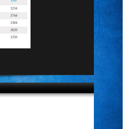
Hits
3234
3744
3304
3620
3350