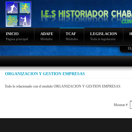
INICIO
ADAFE
TCAF
LEGISLACION
H
Página principal
Módulos
Módulos
Toda la legislación
ÚL
Ultimas noticias
Fotos sierra nevada 2015
Video de nudos
Fotos sierra nevada 2014
ORGANIZACION Y GESTION EMPRESAS
Programacion de bicicletas
Programación montaña
Todo lo relacionado con el modulo ORGANIZACION Y GESTION EMPRESAS
Mostrar #